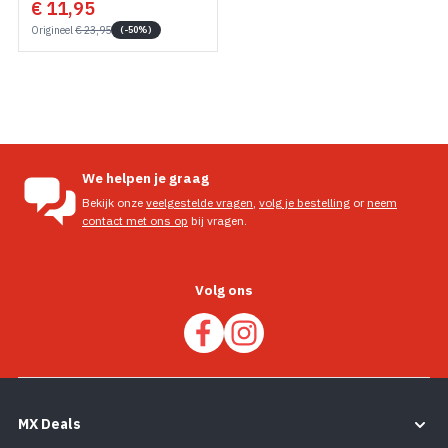
€ 11,95
Origineel
€ 23,95
(-50%)
We helpen je graag
Bekijk onze
veelgestelde vragen
,
volg je bestelling
or
neem
contact met ons op
bij vragen.
Volg ons
MX Deals