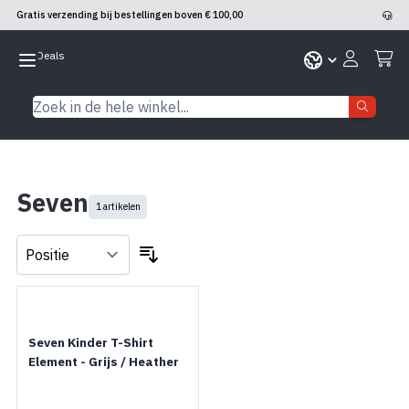
Gratis verzending bij bestellingen boven € 100,00
Skip to Content
Zoek in de hele winkel...
Seven
1 artikelen
Seven Kinder T-Shirt
Element - Grijs / Heather