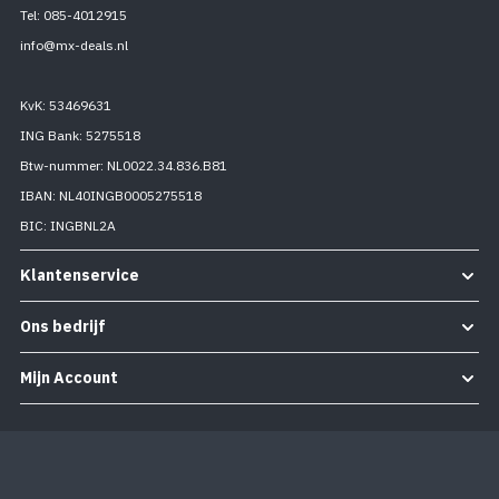
Tel: 085-4012915
info@mx-deals.nl
KvK: 53469631
ING Bank: 5275518
Btw-nummer: NL0022.34.836.B81
IBAN: NL40INGB0005275518
BIC: INGBNL2A
Klantenservice
Ons bedrijf
Mijn Account