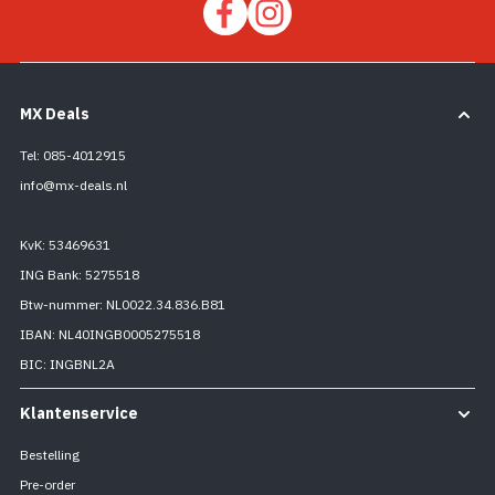
MX Deals
Tel: 085-4012915
info@mx-deals.nl
KvK: 53469631
ING Bank: 5275518
Btw-nummer: NL0022.34.836.B81
IBAN: NL40INGB0005275518
BIC: INGBNL2A
Klantenservice
Bestelling
Pre-order