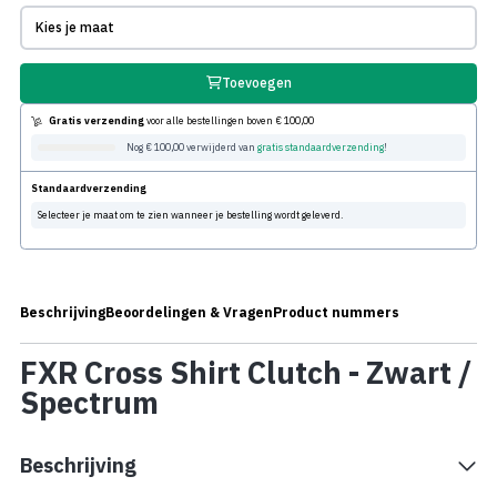
Kies je maat
Toevoegen
Gratis verzending
voor alle bestellingen boven
€ 100,00
Nog € 100,00 verwijderd van
gratis standaardverzending
!
Standaardverzending
Selecteer je maat om te zien wanneer je bestelling wordt geleverd.
Beschrijving
Beoordelingen & Vragen
Product nummers
FXR Cross Shirt Clutch - Zwart /
Spectrum
Beschrijving