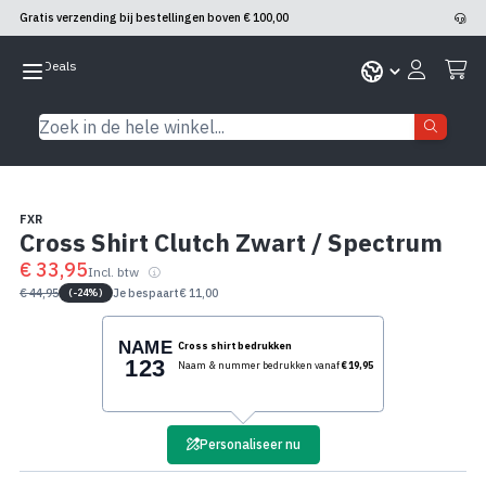
Gratis verzending bij bestellingen boven € 100,00
Skip to Content
Zoek in de hele winkel...
FXR
Cross Shirt Clutch Zwart / Spectrum
€ 33,95
Incl. btw
€ 44,95
Je bespaart
€ 11,00
(
-
24
%
)
NAME
Cross shirt bedrukken
123
Naam & nummer bedrukken vanaf
€19,95
Personaliseer nu