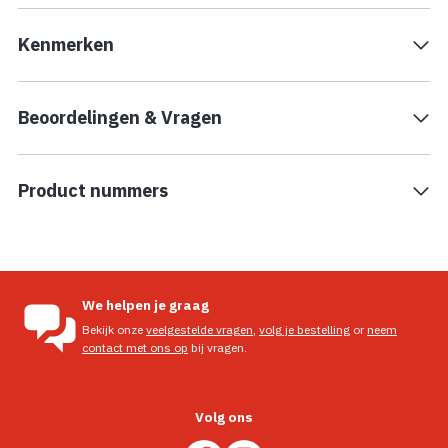
Kenmerken
Beoordelingen & Vragen
Product nummers
We helpen je graag
Bekijk onze
veelgestelde vragen
,
volg je bestelling
or
neem
contact met ons op
bij vragen.
Volg ons