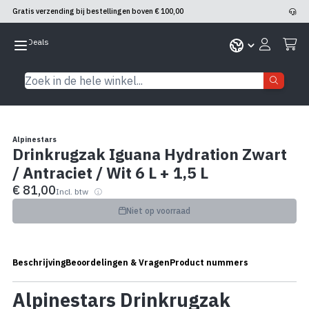
Gratis verzending bij bestellingen boven € 100,00
Skip to Content
Zoek in de hele winkel...
Alpinestars
Drinkrugzak Iguana Hydration Zwart
/ Antraciet / Wit 6 L + 1,5 L
€ 81,00
Incl. btw
Niet op voorraad
Beschrijving
Beoordelingen & Vragen
Product nummers
Alpinestars Drinkrugzak