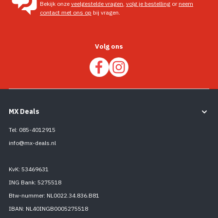
Bekijk onze
veelgestelde vragen
,
volg je bestelling
or
neem
contact met ons op
bij vragen.
Volg ons
MX Deals
Tel: 085-4012915
info@mx-deals.nl
KvK: 53469631
ING Bank: 5275518
Btw-nummer: NL0022.34.836.B81
IBAN: NL40INGB0005275518